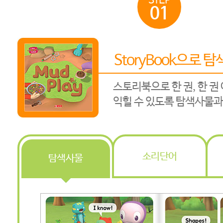
STEP
01
StoryBook으로 
스토리북으로 한 권, 한 권
익힐 수 있도록 탐색사물과
소리단어
탐색사물